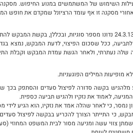
עילות השימוש של המשתמשים במנוע החיפוש. מסקנה 
אחורי מסקנה זו אף עומד הרציונל שמקדם את חופש המי
במסגרת דיון קדם המשפט שהתקיים ביום 24.3.13 נדונו מספר סוגיות, וב
 לתביעה, ככל שסכום הפיצוי, לדעת המבקש, נמצא בג
שה שלה נעתרתי, ולאחר הגשת עמדת המבקש וקבלת הת
לא מופיעות המילים הפוגעניות.
 מלהגיש בקשה סדורה לפיצול סעדים והסתפק בכך שט
המניעה, לאמוד את נזקיו ולהגיש תביעה כספית.
מסר, כי לאחר שהלה אמד את נזקיו, הוא הגיע לידי מ
קש, כי התייתר הצורך להכריע בבקשה לפיצול סעדים,
ים משפטים לעומת