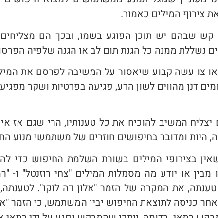
ת צירוף המילים כאמור.
 קש שבהם יש תוכן הפוגע בשמו, ובכך הם מצליחים 
נשללת ממנה כל הגנת תום לב או הגנה שלפיה הפרסום 
או צו עשה קבוע שיאסור על המשיבה לפרסם את המילי
 דנן מהווים לשון הרע, פגיעה בפרטיות ושקר מפגיע.
יצליח המשיב להוכיח את כל טענותיו, הרי שגם אז אין
ה, היות ומדובר בחיפושים חוזרים של משתמשי מנוע הח
שאין בצירופי המילים בשורת השלמת החיפוש כדי להו
בין או יודע מה מסמלות המילים "צחי רוזנטל" ו- "רמ
 טענתה, את המקרה של הזמר "אלון דה לוקו". לטענת
אחר כניסה לתוצאת החיפוש יבין המשתמש, כי הזמר "אלו
בקש רמאי. בדומה, ייתכן שהמבקש נפגע על ידי רמאי א