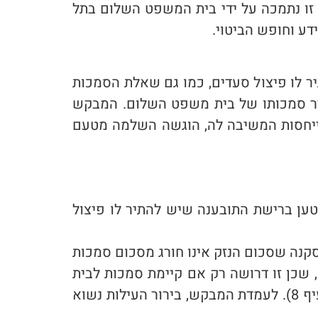
זו נתמכה על ידי בית המשפט השלום בתל
דע וחופש הביטוי.
כללן, בקשת המבקש להתיר לו פיצול סעדים, כמו גם שאלת הסמכות
דר סמכותו של בית משפט השלום. המבקש
ייחסות המשיבה לה, הוגשה השלמה מטעם
ען ברישת התובענה שיש להתיר לו פיצול
סקנה שסכום הנזק אינו חורג מסכום סמכות
 שכן זו דרושה רק אם קיימת סמכות לבית
משפט זה לדון גם בסעד הכספי. עוד נטען, שמתן צווי עשה ומניעה מסור לבית המשפט המחוזי (סעיף 8). לעמדת המבקש, בירור העילות נשוא