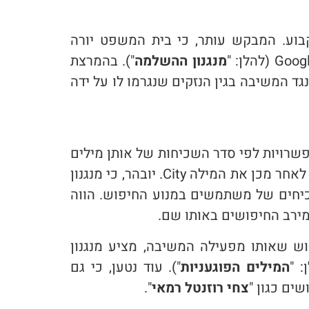
וע. המבקש עותר, כי בית המשפט יורה
מנגנון ההשלמה
"). בהמרצת
המשיבה בגין הנזקים שנגרמו לו על ידה
רויות לפי סדר השכיחות של אותן מילים
במנוע החיפוש. לדוגמה: אם נקיש את המילים New York בשורת החיפוש, מנגנון ההשלמה יציע לנו לאחר מכן את המילה City. יובהר, כי מנגנון
כיחים של משתמשים במנוע החיפוש. הווה
מירב החיפושים באותו שם.
 שאותו מפעילה המשיבה, מציע מנגנון
 "
המילים הפוגעניות
"). עוד נטען, כי גם
ים כגון "
צחי רוזנטל רמאי
".