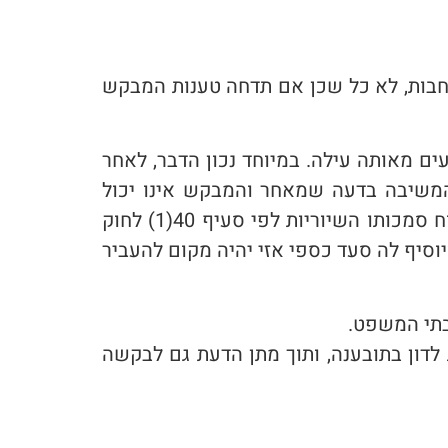
 החבות, לא כל שכן אם תדחה טענות המבקש
ם מאותה עילה. במיוחד נכון הדבר, לאחר
משיבה בדעה שמאחר והמבקש אינו יכול
להעריך את שווי צו המניעה המבוקש, אזי הסמכות לדון בתביעה מוקנית לבית המשפט המחוזי מכוח סמכותו השיוריות לפי סעיף 40(1) לחוק
יוסיף לה סעד כספי אזי יהיה מקום להעביר
בתי המשפט.
דון בתובענה, ותוך מתן הדעת גם לבקשה