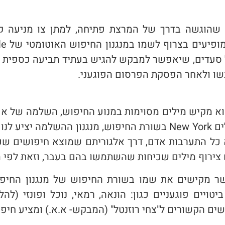
שהוגשה בדרך של המרצת פתיחה, למתן צו מניעה קב
 בצרוף לשמו במנגנון החיפוש האוטומטי של Google (להלן: "
עדים, שיאפשר למבקש להגיש בעתיד תביעה כספית נגד 
ו ולאחר הפסקת הפרסום הפוגעני.
 מקיש מילים מסוימות במנוע החיפוש, השלמה של אפש
א כל התערבות אדם, דרך אלגוריתם שמוצא חיפושים ש
 צירוף מילים שכיחות שהשתמשו בהם בעבר, וזאת לפי 
ר מקישים את שמו בשורת החיפוש של מנגנון החיפוש
ם פוגעניים כגון: הונאה, רמאי, נוכל ופונזי (להלן:
ם הקשורים ל"צחי רוזנטל" (המבקש- א.א.) ומציע חיפוש