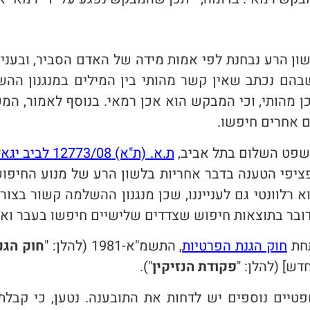
 הרע נבחנת לפי אמות מידה של האדם הסביר, ובעניי
הם נכתב שאין קשר מהותי בין המילים במנגנון ההש
ן מהותי, וכי המבקש הוא אכן רמאי. בנוסף לאמור, המ
 אחרים חיפשו.
שפט השלום בתל אביב,
ת.א. (ת"א) 12773/08 לביב יגאל נ' גוגל ישראל בע"מ
פציפי הטענה בדבר אחריות בלשון הרע של מנוע החיפ
 רלוונטי גם לענייננו, שכן מנגנון ההשלמה קשור בצור
בר בתוצאות חיפוש שצדדים שלישיים חיפשו בעבר ואי
תחת
חוק הגנת הפרטיות
, התשמ"א-1981 (להלן: "
חוק הגנ
דש] (להלן: "
פקודת הנזיקין
").
טיים נוספים יש לדחות את התובענה. נטען, כי קבלת 