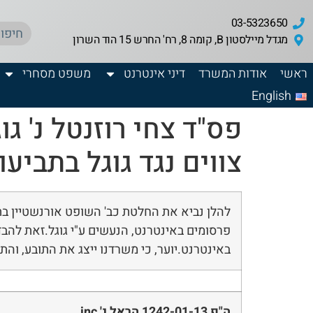
03-5323650
מגדל מיילסטון B, קומה 8, רח' החרש 15 הוד השרון
ראשי
אודות המשרד
דיני אינטרנט
משפט מסחרי
English
צווים נגד גוגל בתביע
להלן נביא את החלטת כב' השופט אורנשטיין בתי
פרסומים באינטרנט, הנעשים ע"י גוגל.זאת להבד
באינטרנט.יוער, כי משרדנו ייצג את התובע, וה
ה"פ 1242-01-13 הראל נ' inc