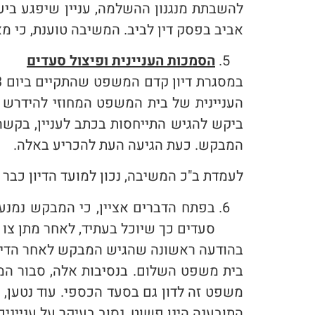
להשבתת מנגנון ההשלמה, עניין שיפגע בי
אביב בפסק דין לביב. המשיבה טוענת, כי מ
הסמכות העניינית ופיצול סעדים
העניינית של בית המשפט המחוזי להידרש
ביקש להגיש התייחסות בכתב לעניין, בק
המבקש. כעת הגיעה העת להכריע באלה.
לעמדת ב"כ המשיבה, נכון למועד הדיון כבר 
בפתח הדברים אציין, כי המבקש נמנע
סעדים כך שיוכל בעתיד, לאחר מתן צו 
בהודעה ראשונה שהגיש המבקש לאחר הדיון נ
בית משפט השלום. בנסיבות אלה, סבור המב
התובענה הינו פשוט, נסוב בעיקר על עניינ