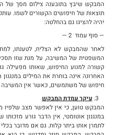
המבקש שיבץ בתובענה צילום מסך של העמ
תוצאות של חיפושים הקשורים לשמו. עות
יהיה להציגו גם בהחלטה:
— סוף עמוד 2 —
לאחר שהמבקש לא הצליח, לטענתו, למחו
המשפטית של המשיבה, על מנת שזו תסכי
קשורה למנוע החיפוש, שאותו מפעילה גוג
האחרונה אינה בוחרת את המילים במנגנון הה
חיפוש של משתמשים, כאשר אין המשיבה נו
עיקר עמדת המבקש
המבקש טוען, כי אין לאפשר מצב שלפיו מ
במנגנון אוטומטי, אין הדבר גורע מזכותו 
לתמרן אותו ביתר קלות. גם אם מדובר בכלי
המבקש. המבקש חוזר ומדגיש, כי הוא אינ