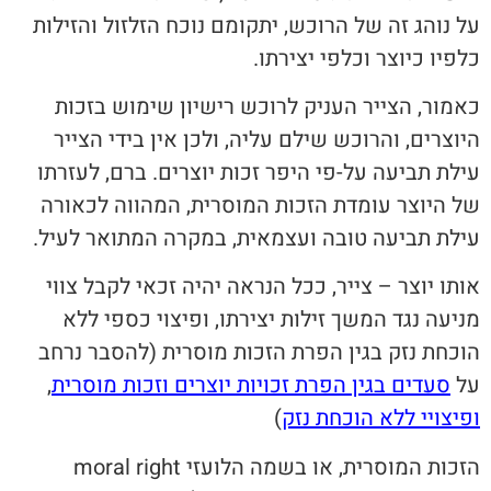
על נוהג זה של הרוכש, יתקומם נוכח הזלזול והזילות
כלפיו כיוצר וכלפי יצירתו.
כאמור, הצייר העניק לרוכש רישיון שימוש בזכות
היוצרים, והרוכש שילם עליה, ולכן אין בידי הצייר
עילת תביעה על-פי היפר זכות יוצרים. ברם, לעזרתו
של היוצר עומדת הזכות המוסרית, המהווה לכאורה
עילת תביעה טובה ועצמאית, במקרה המתואר לעיל.
אותו יוצר – צייר, ככל הנראה יהיה זכאי לקבל צווי
מניעה נגד המשך זילות יצירתו, ופיצוי כספי ללא
הוכחת נזק בגין הפרת הזכות מוסרית (להסבר נרחב
על
סעדים בגין הפרת זכויות יוצרים וזכות מוסרית
,
ו
פיצויי ללא הוכחת נזק
)
הזכות המוסרית, או בשמה הלועזי moral right