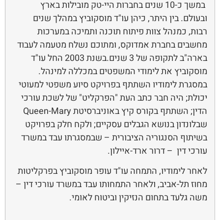
במשך כ-10 שנים בחברות היי-טק מובילות בארץ
ובעולם. בין היתר, כיהן עו"ד מוסקוביץ במהלך שנים
רבות, כמנהל צוות פיתוח תוכנה ותמיכה במערכות
מחשבים בחברת אמדוקס, ומתוכם נשלח מטעמה לעבוד
בארה"ב לתקופה של 3 שנים.בשנת 2003 החל עו"ד
מוסקוביץ את לימודי המשפטים במכללה למינהל.
במסגרת לימודיו השתתף בפרויקט סיוע משפטי למעוטי
יכולת; היה חבר כתב העת "הפרקליט" של לשכת עורכי
הדין; השתתף בקורס קיץ באוניברסיטת Queen-Mary
שבלונדון בנושא הגבלים עסקיים; ולקח חלק בפרויקט
בשיתוף הסנגוריה הציבורית – שבמסגרתו עבד במשרד
עורכי דין – דרור ארד-איילון.
לאחר לימודיו, התמחה עו"ד עופר מוסקוביץ בפרקליטות
מחוז תל-אביב, ולאחר התמחותו עבד במשרד עורכי דין –
משה גלעד בתחום הנזיקין וביטוח לאומי.