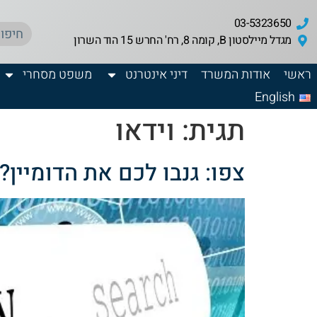
03-5323650
מגדל מיילסטון B, קומה 8, רח' החרש 15 הוד השרון
ראשי
אודות המשרד
דיני אינטרנט
משפט מסחרי
English
תגית:
וידאו
צפו: גנבו לכם את הדומיין