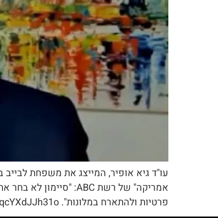
עו"ד גיא אופיר, המייצג את משפחת לבייב ב
אמריקה" של רשת ABC: "
פרטיות ולהתארח במלונות". https://www.youtube.com/watch?v=qcYXdJJh31o