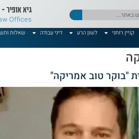
קניין רוחני
לשון הרע
דיני עבודה
שאלות ותשו
קה
ית "בוקר טוב אמריקה"