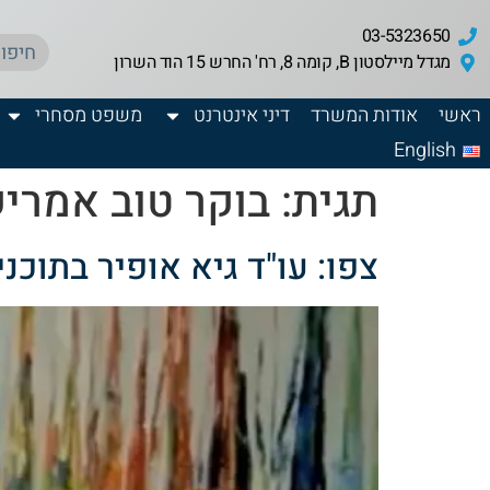
03-5323650
מגדל מיילסטון B, קומה 8, רח' החרש 15 הוד השרון
ראשי
אודות המשרד
דיני אינטרנט
משפט מסחרי
English
תגית:
בוקר טוב אמרי
צפו: עו"ד גיא אופיר בתוכנ