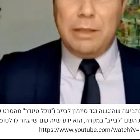
תביעה שהוגשה נגד סיימון לבייב ("נוכל טינדר" מהסרט ש
סיימון לא בחר את השם "לבייב" במקרה, הוא ידע שזה שם שיעזור 