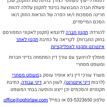
לפנות לייעוץ משפטי לצורך בחינת סוג התקנון, שכן
פעולת חברה המבוצעת בניגוד לתקנון עלולה להוות
חריגה מסמכות ו/או הפרה של הוראות החוק ו/או
הסכם המייסדים.
להורדת:
תקנון חברה
לדוגמא (תקנון לאקוני המפורסם
בחוק החברות). לקריאה על כתיבת
תקנון לאתר
אינטרנט
ו
תקנון לאפליקציות
מומלץ להיוועץ עם עורך דין המתמחה בדיני חברות
ומשפט מסחרי
משרד עורכי דין גיא אופיר עוסק ב
משפט מסחרי
(לרבות
דיני אינטרנט
), לשון הרע,
דיני עבודה
, כתיבת
תקנונים והסכמים וכן ייצוג והופעה בבתי המשפט.
טלפון 03-5323650 או במייל
office@ophirlaw.com
.