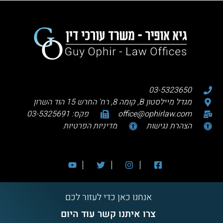
03-5323650
מגדל מיילסטון B, קומה 8, רח' החרש 15 הוד השרון
office@ophirlaw.com
פקס: 03-5325691
הצהרת נגישות
מדיניות הפרטיות
אנחנו כאן כדי לעזור לכם
צרו איתנו קשר עוד היום