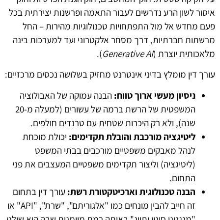
איסור לשון הרע נדרשים לעבור התאמה ופרשנות יצירתית בכל
פעם מחדש אל מול התפתחויות טכנולוגיות מהירות – החל
מרשתות חברתיות, דרך מסחר אלקטרוני ועד למערכות בינה
מלאכותית יוצרת (
Generative AI
).
עורך דין מומלץ בדיני אינטרנט מחזיק בשלושה נכסים מרכזיים:
ניסיון מעשי ארוך טווח:
הבנה עמוקה של האבולוציה
המשפטית של הרשת ברמה של עשורים (למעלה מ-20
שנה), ולא רק היכרות שטחית עם טרנדים חולפים.
ליטיגציה מורכבת והובלת תקדימים:
יכולת מוכחת
לנהל מאבקים משפטיים מורכבים בבתי המשפט
(ליטיגציה) וליצור תקדימים משפטיים המעצבים את פני
התחום.
הבנה טכנולוגית וארכיטקטורת רשת:
עורך דין בתחום
זה חייב להבין מונחים כמו "אלגוריתם", "שרת", "API" או
"מנגנוני סינון ותיוג" באותה רמת מיומנות שבה הוא שולט