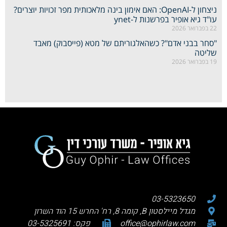
ניצחון ל-OpenAI: האם אימון בינה מלאכותית מפר זכויות יוצרים?
עו"ד גיא אופיר בפרשנות ל-ynet
22 בפברואר 2026
"סחר בבני אדם"? כשהאלגוריתם של מטא (פייסבוק) מאבד
שליטה
19 בפברואר 2026
03-5323650
מגדל מיילסטון B, קומה 8, רח' החרש 15 הוד השרון
office@ophirlaw.com
פקס: 03-5325691