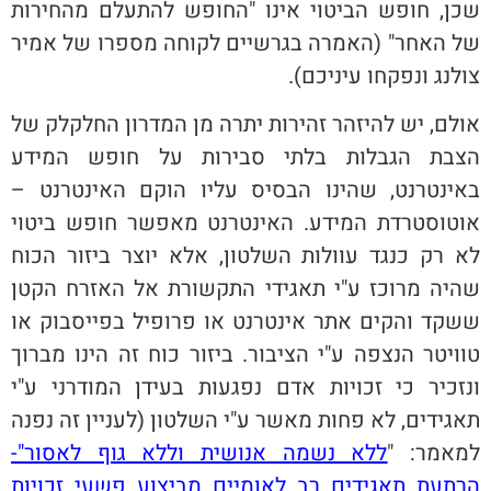
שכן, חופש הביטוי אינו "החופש להתעלם מהחירות
של האחר" (האמרה בגרשיים לקוחה מספרו של אמיר
צולנג ונפקחו עיניכם).
אולם, יש להיזהר זהירות יתרה מן המדרון החלקלק של
הצבת הגבלות בלתי סבירות על חופש המידע
באינטרנט, שהינו הבסיס עליו הוקם האינטרנט –
אוטוסטרדת המידע. האינטרנט מאפשר חופש ביטוי
לא רק כנגד עוולות השלטון, אלא יוצר ביזור הכוח
שהיה מרוכז ע"י תאגידי התקשורת אל האזרח הקטן
ששקד והקים אתר אינטרנט או פרופיל בפייסבוק או
טוויטר הנצפה ע"י הציבור. ביזור כוח זה הינו מברוך
ונזכיר כי זכויות אדם נפגעות בעידן המודרני ע"י
תאגידים, לא פחות מאשר ע"י השלטון (לעניין זה נפנה
למאמר: "
ללא נשמה אנושית וללא גוף לאסור"-
הרתעת תאגידים רב לאומיים מביצוע פשעי זכויות