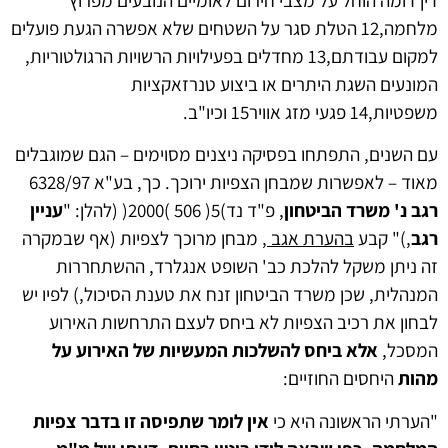
מלחמה,12 הטלת סגר על השטחים שלא אפשרה הגעת פועלים
למקום עבודתם,13 מחדלים בפעילויות הרשויות הרגולטוריות,
המונעים השגת היתרים או ביצוע טנרזאקציות
משפטיות,14 פגעי מזג אוויר15 וכיו"ב.
עם השנים, התפתחו בפסיקה ניצנים מסוימים – הגם שמוגבלים
מאוד – לאפשרות שמבחן הצפיות ירוכך. כך, בע"א 6328/97
רגב נ
'
משרד הביטחון
, פ"ד נד)5( 506 )2000( (להלן: "
עניין
רגב
,)" קבע
בהערת אגב
, מבחן מרוכך לצפיות (אף שבמקרה
זה ניתן משקל להלכת כב' השופט אנגלרד, ההשתחררות
המנהלית, שכן משרד הביטחון זנח את טענת הסיכול,) לפיו יש
לבחון את רכיב הצפיות לא ביחס לעצם התרחשות האירוע
המסכל,
אלא ביחס להשלכות המעשיות של האירוע על
מהות
היחסים החוזיים:
"הערתי הראשונה היא כי
אין לומר שתפיסה זו בדבר צפיות