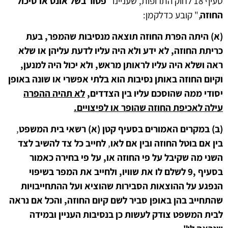
סעיף 18 לחוק התרופות, שעניינו "
פטור בשל אונס או סיכול
החוזה
," קובע כדלקמן:
(א) היתה הפרת החוזה תוצאה מנסיבות שהמפר, בעת
כריתת החוזה, לא ידע ולא היה עליו לדעת עליהן או שלא
ראה ושלא היה עליו לראותן מראש, ולא יכול היה למנען,
וקיום החוזה באותן נסיבות הוא בלתי אפשרי או שונה באופן
יסודי ממה שהוסכם עליו
בין הצדדים
,
לא תהיה ההפרה
עילה לאכיפת החוזה שהופר או
לפיצויים
.
(
ב
)
במקרים האמורים בסעיף קטן
(
א
)
רשאי בית המשפט
,
בין אם בוטל החוזה ובין אם לאו
,
לחייב כל צד להשיב לצד
השני מה שקיבל על פי החוזה או, על פי בחירה כאמור
בסעיף ,9 לשלם לו את שוויו, ולחייב את המפר בשיפוי
הנפגע על ההוצאות הסבירות שהוציא ועל ההתחייבויות
שהתחייב בהן באופן סביר לשם קיום החוזה, והכל אם נראה
לבית המשפט צודק לעשות כן בנסיבות העניין ובמידה