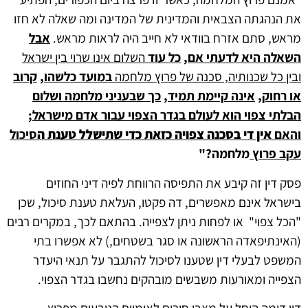
את הנהגתה הצבאית והמדינית של המדינה ומה שאלה לא חזו
מראש, סתם אזרח בוודאי לא חייב היה לראות מראש.
אבל
השאלה היא לדעתי אם
,
כל עוד
השלום אינו שרוי בין ישראל
ובין כל שכנותיה
, סכנה של פרוץ מלחמה
במועד כלשהו
,
קרוב
או רחוק
,
אינה קיימת תמיד
,
כך שבעניני מלחמה
ושלום
הבלתי צפוי הוא לעולם בגדר הצפוי עבור אדם מישראל
;
והאם
אין די בסכנה צפויה כזאת כדי שתישלל טענת ה
סיכול
עקב פרוץ
מלחמה?"
פסק דין זה קיבע את התפיסה הרווחת לפיה דיני החוזים
בישראל אינם מאפשרים, דה פקטו, העלאת טענת סיכול, שכן
"הכל צפוי" או לפחות ניתן לצפייה. בהתאם לכך, במקרים רבים
(האינתיפאדה הראשונה או סגר בשטחים,) לא אפשרו בתי
המשפט לבעלי דין שטענו לסיכול להתגבר על תנאי היעדר
הצפייה ומאורעות משבשים מובהקים נחשבו בגדר הצפוי.
דין דומה הוחל על מצבי חירום לאומיים הנובעים מפרוץ