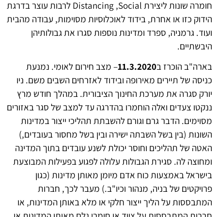
חומרה שונות ליצירת Distancing ,Social לרבות עוצר בדרגת
הידוק כזו או אחרת, בידוד לאוכלוסיות מסוימות, עבודה מהבית
ועוד. גרמניה, ספרד ומדינות נוספות סגרו את גבולותיהן
היבשתיים.
בארה"ב הוכרז ב
11.3.2020
– מצב חירום לאומי. נמנעת
כניסה של תיירים מאירופה ובידוד לאזרחים השבים משם. ניו
יורק סגרה את מערכת החינוך הציבורית. במהלך חודש מרץ
ננקטו צעדים ואלה הוחמרו בהדרגה עד למצב של סגר באזורים
מסוימים. הדבר גרם וגורם להשבתת תהליכי ייצור במדינות
השונות (בין בשל השבתה ישירה ובין בשל מחסור בעובדים,)
האטה של תהליכים וחוסר יכולת לשנע עובדים בתוך המדינה
ומחוצה לה. סגירת הגבולות עלולה לפגוע בפעילות המבוצעת
בישראל באמצעות כוח אדם מיומן מאותן מדינות (כגון
פרויקטים של בניה, מנהור וכיו"ב.) מעבר לכך, חברות
המתבססות על הליך ייצור חלקי או מלא באותן המדינות, או
חברות המתבססות על ציוד או חומרי גלם מאותן המדינות או