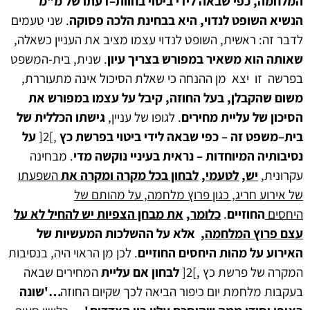
המלחמה
,
כפי שבאה לידי ביטוי בחוות
–
דעתו של מ
"
מ
הנשיא השופט לנדוי
,
היא בבחינת הלכה פסוקה
. שני טעמים
לדבר זה: ראשית, השופט לנדוי עצמו מציב את העניין כשאלה,
שאותה הוא משאיר במפורש בצריך עיון
. שנית, בית-המשפט
בפרשה זו יצא מן ההנחה כי שאלת הסיכול אינה מתעוררת,
משום שהקבלן
,
בעל החוזה
,
קיבל על עצמו במפורש את
הסיכון של עליית מחירים
. לגופו של עניין,
גישתו הכללית של
בית
–
משפט זה
–
כפי שבאה לידי ביטוי בפרשת כץ
,]2[
על
נסיבותיה המיוחדות
–
נראית בעיניי
נוקשה מדי
. מבחינה
עקרונית,
יש
,
לטעמי
,
לבחון בכל מקרה ומקרה את
השפעתו
של אירוע חריג
, כגון פרוץ מלחמה
, על מהותם של
היחסים
החוזיים
.
כלומר
,
את מבחן הצפיות יש להחיל לא על
עצם פרוץ המלחמה
,
אלא על ההשלכות המעשיות של
האירוע על מהות היחסים החוזיים
. לכן מן הראוי היה, בנסיבות
המקרה של פרשת כץ ,]2[
לבחון אם עליית
המחירים שבאה
בעקבות מלחמת יום כיפור הביאה לכך שקיום החוזה
…'
שונה