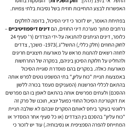
התשל"א- 1971 (להלן: "
חוק השכירות
)" העוסקות בחוסר
האפשרות לבצע התחייבות חוזית בשל נסיבות בלתי צפויות.
בפתיחת האומר, יש לזכור כי דיני הסיכול, בדומה לחלקים
נרחבים מתוך מערכת דיני החוזים, הם
דינים דיספוזיטיביים
–
כלומר, דינים הניתנים להתנאה על-ידי הצדדים (ר' סעיף 24
לחוק החוזים (חלק כללי,) התשל"ג.)1973- משכך, צדדים
לחוזה רשאים להתנות מראש על מאורעות חיצוניים חריגים
ולהחליט על חלוקת הסיכון ביניהם, במקרה של התרחשות
מאורעות כאלה. במקרים בהם מוסדרת סוגיית הסיכול
באמצעות תניית "כוח עליון," בתי המשפט נוטים לפרש אותה
בהתאם לכללי הפרשנות (המעניקים מעמד בכורה ללשון
ההסכם) ולעתים מפרשים אותה בהתאם לאופן בו הם מפרשים
את דוקטרינת הסיכול החוזי כפועל יוצא, תוכנו של פרק זה
רלוונטי בעיקר ביחס לאותם המקרים שבהם לא שולבה תניית
"כוח עליון" בהסכם בין הצדדים (או כל סעיף אחר המסדיר או
המתייחס להפרה הספציפית או נסיבותיה.) עוד יש לזכור כי